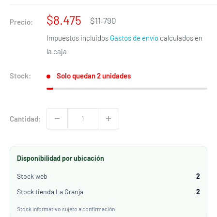
Precio
$8.475
Precio
$11.790
Precio:
habitual
de
Impuestos incluidos
Gastos de envío
calculados en
venta
la caja
Stock:
Solo quedan 2 unidades
Cantidad:
Disponibilidad por ubicación
Pethome
Stock web
2
CONVERSA CON NOSOTROS
Stock tienda La Granja
2
Hola! 👋🏻 Bienvenido a Pethome, cuentame, en que te
ayudo?
Stock informativo sujeto a confirmación.
We will be back in a few minutes