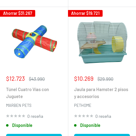
Ahorrar
$31.267
Ahorrar
$19.721
Precio
Precio
$12.723
$10.269
Precio
Precio
$43.990
$29.990
de
habitual
de
habitual
venta
venta
Túnel Cuatro Vías con
Jaula para Hamster 2 pisos
Juguete
y accesorios
MARBEN PETS
PETHOME
0 reseña
0 reseña
Disponible
Disponible
Pethome
CONVERSA CON NOSOTROS