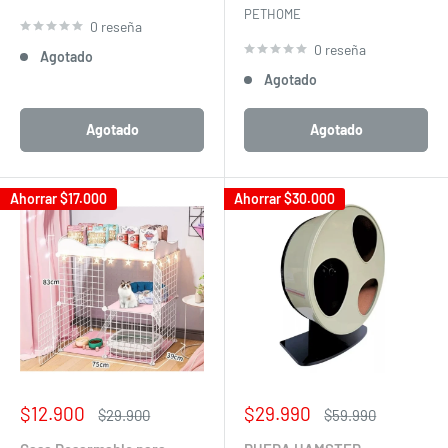
PETHOME
0 reseña
0 reseña
Agotado
Agotado
Agotado
Agotado
Ahorrar
$17.000
Ahorrar
$30.000
Precio
Precio
$12.900
$29.990
Precio
Precio
$29.900
$59.990
de
habitual
de
habitual