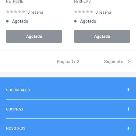
PETHOME
FERPLAST
0 reseña
0 reseña
Agotado
Agotado
Agotado
Agotado
Página 1 / 2
Siguiente
SUCURSALES
Pethome La Granja
COMPRAS
Envíos Express
NOSOTROS
Seguimiento