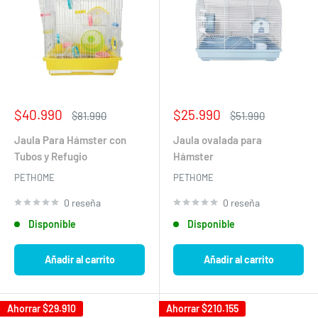
Precio
Precio
$40.990
$25.990
Precio
Precio
$81.990
$51.990
de
habitual
de
habitual
venta
venta
Jaula Para Hámster con
Jaula ovalada para
Tubos y Refugio
Hámster
PETHOME
PETHOME
0 reseña
0 reseña
Disponible
Disponible
Añadir al carrito
Añadir al carrito
Ahorrar
$29.910
Ahorrar
$210.155