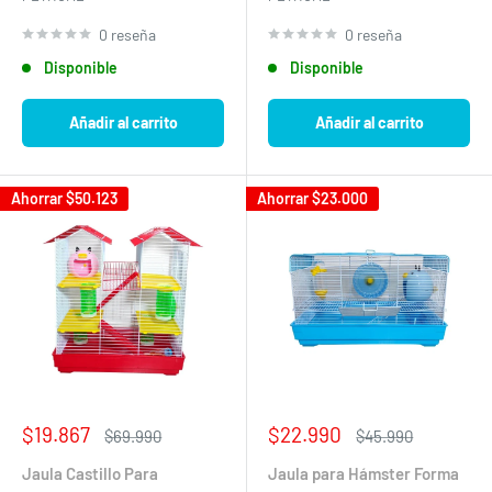
0 reseña
0 reseña
Disponible
Disponible
Añadir al carrito
Añadir al carrito
Ahorrar
$50.123
Ahorrar
$23.000
Precio
Precio
$19.867
$22.990
Precio
Precio
$69.990
$45.990
de
habitual
de
habitual
venta
venta
Jaula Castillo Para
Jaula para Hámster Forma