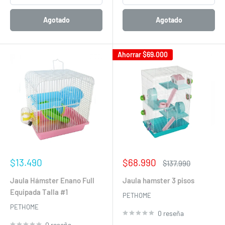
Agotado
Agotado
Ahorrar
$69.000
Precio
Precio
$13.490
$68.990
Precio
$137.990
de
de
habitual
venta
venta
Jaula Hámster Enano Full
Jaula hamster 3 pisos
Equipada Talla #1
PETHOME
PETHOME
0 reseña
0 reseña