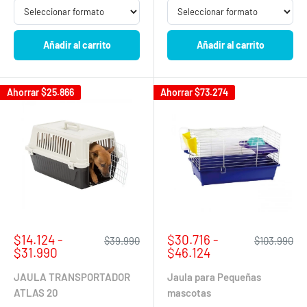
Añadir al carrito
Añadir al carrito
Ahorrar
$25.866
Ahorrar
$73.274
Precio
Precio
$14.124 -
$30.716 -
Precio
Precio
$39.990
$103.990
de
habitual
de
habitual
$31.990
$46.124
venta
venta
JAULA TRANSPORTADOR
Jaula para Pequeñas
ATLAS 20
mascotas