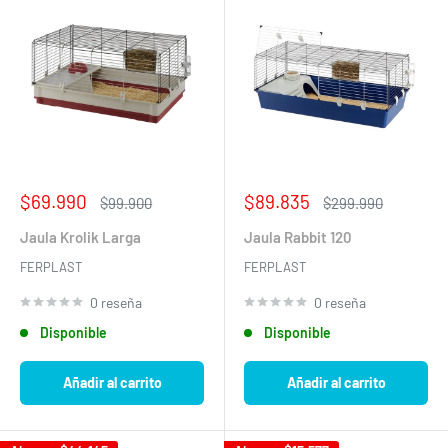
Precio
Precio
$69.990
$89.835
Precio
Precio
$99.900
$299.990
de
habitual
de
habitual
venta
venta
Jaula Krolik Larga
Jaula Rabbit 120
FERPLAST
FERPLAST
0 reseña
0 reseña
Disponible
Disponible
Añadir al carrito
Añadir al carrito