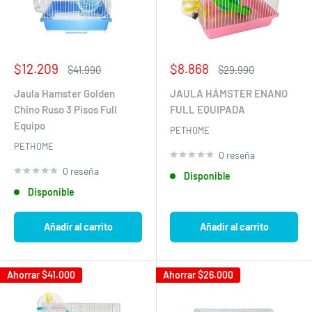
Precio
Precio
$12.209
$8.868
Precio
Precio
$41.990
$29.990
de
habitual
de
habitual
venta
venta
Jaula Hamster Golden
JAULA HÁMSTER ENANO
Chino Ruso 3 Pisos Full
FULL EQUIPADA
Equipo
PETHOME
PETHOME
0 reseña
0 reseña
Disponible
Disponible
Añadir al carrito
Añadir al carrito
Ahorrar
$41.000
Ahorrar
$26.000