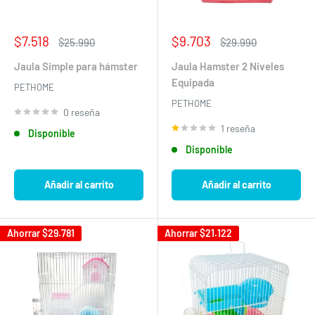
Precio
Precio
$7.518
$9.703
Precio
Precio
$25.990
$29.990
de
habitual
de
habitual
venta
venta
Jaula Simple para hámster
Jaula Hamster 2 Niveles
Equipada
PETHOME
PETHOME
0 reseña
1 reseña
Disponible
Disponible
Añadir al carrito
Añadir al carrito
Ahorrar
$29.781
Ahorrar
$21.122