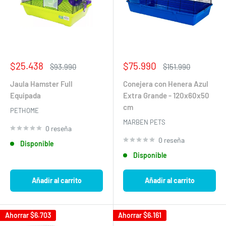
Precio
Precio
$25.438
$75.990
Precio
Precio
$93.990
$151.990
de
habitual
de
habitual
venta
venta
Jaula Hamster Full
Conejera con Henera Azul
Equipada
Extra Grande - 120x60x50
cm
PETHOME
MARBEN PETS
0 reseña
0 reseña
Disponible
Disponible
Añadir al carrito
Añadir al carrito
Ahorrar
$6.703
Ahorrar
$6.161