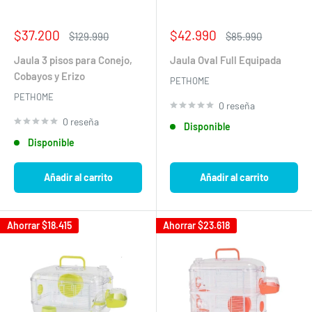
Precio
Precio
$37.200
$42.990
Precio
Precio
$129.990
$85.990
de
habitual
de
habitual
venta
venta
Jaula 3 pisos para Conejo,
Jaula Oval Full Equipada
Cobayos y Erizo
PETHOME
PETHOME
0 reseña
0 reseña
Disponible
Disponible
Añadir al carrito
Añadir al carrito
Ahorrar
$18.415
Ahorrar
$23.618