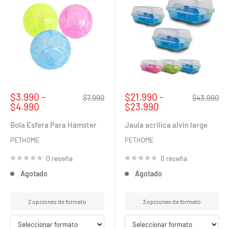
Precio
Precio
$3.990 -
$21.990 -
Precio
Precio
$7.990
$43.990
de
habitual
de
habitual
$4.990
$23.990
venta
venta
Bola Esfera Para Hámster
Jaula acrilica alvin large
PETHOME
PETHOME
0 reseña
0 reseña
Agotado
Agotado
2 opciones de formato
3 opciones de formato