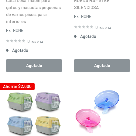
venta
venta
Casa Desarmable para
RUEDA HAMSTER
gatos y mascotas pequeñas
SILENCIOSA
de varios pisos, para
PETHOME
interiores
0 reseña
PETHOME
Agotado
0 reseña
Agotado
Agotado
Agotado
Ahorrar
$2.000