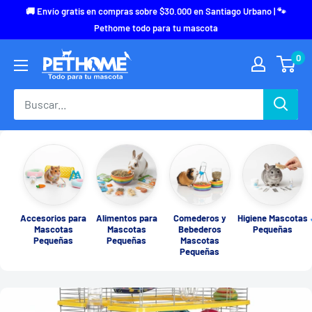
Ir
🚚 Envío gratis en compras sobre $30.000 en Santiago Urbano | 🐾
directamente
Pethome todo para tu mascota
al
Pethome
0
contenido
Accesorios para
Alimentos para
Comederos y
Higiene Mascotas
Mascotas
Mascotas
Bebederos
Pequeñas
Pequeñas
Pequeñas
Mascotas
Pequeñas