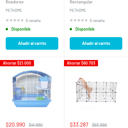
Roedores
Rectangular
PETHOME
PETHOME
0 reseña
0 reseña
Disponible
Disponible
Añadir al carrito
Añadir al carrito
Ahorrar
$21.000
Ahorrar
$60.703
Precio
Precio
$20.990
$33.287
Precio
Precio
$41.990
$93.990