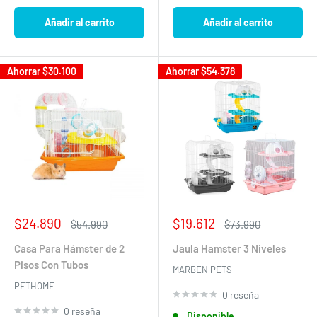
Añadir al carrito
Añadir al carrito
Ahorrar
$30.100
Ahorrar
$54.378
Precio
Precio
$24.890
$19.612
Precio
Precio
$54.990
$73.990
de
habitual
de
habitual
venta
venta
Casa Para Hámster de 2
Jaula Hamster 3 Niveles
Pisos Con Tubos
MARBEN PETS
PETHOME
0 reseña
0 reseña
Disponible