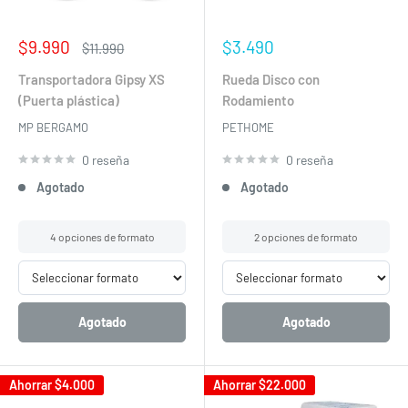
Precio
Precio
$9.990
$3.490
Precio
$11.990
de
habitual
de
venta
venta
Transportadora Gipsy XS
Rueda Disco con
(Puerta plástica)
Rodamiento
MP BERGAMO
PETHOME
0 reseña
0 reseña
Agotado
Agotado
4 opciones de formato
2 opciones de formato
Agotado
Agotado
Ahorrar
$4.000
Ahorrar
$22.000