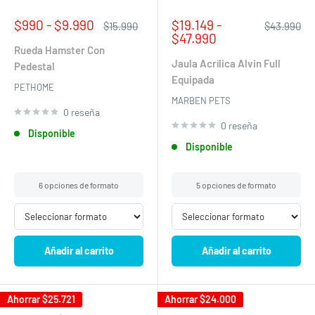
Precio
Precio
$990 - $9.990
$19.149 -
Precio
Precio
$15.990
$43.990
de
habitual
de
habitual
$47.990
venta
venta
Rueda Hamster Con
Jaula Acrílica Alvin Full
Pedestal
Equipada
PETHOME
MARBEN PETS
0 reseña
0 reseña
Disponible
Disponible
6 opciones de formato
5 opciones de formato
Añadir al carrito
Añadir al carrito
Ahorrar
$25.721
Ahorrar
$24.000