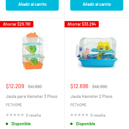
Añadir al carrito
Añadir al carrito
Hola! 👋🏻 Bienvenido a Pethome, cuentame, en que te
ayudo?
We will be back in a few minutes
Ahorrar
$29.781
Ahorrar
$33.294
Select an Agent
Carolina
C
Chat Now
Atencion al cliente
Precio
Precio
$12.209
$12.696
Precio
Precio
$41.990
$45.990
de
habitual
de
habitual
venta
venta
Jaula para Hámster 3 Pisos
Jaula Hámster 2 Pisos
PETHOME
PETHOME
0 reseña
0 reseña
Disponible
Disponible