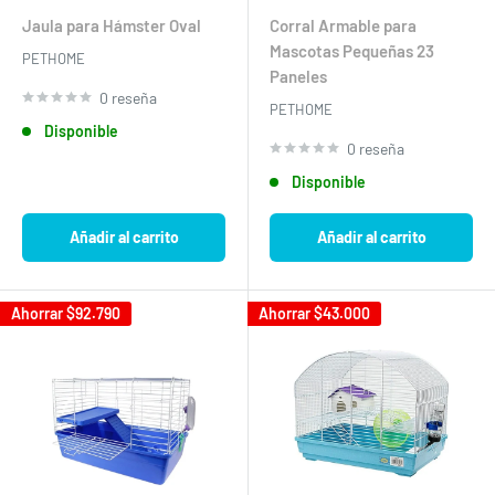
de
habitual
de
habitual
venta
venta
Jaula para Hámster Oval
Corral Armable para
Mascotas Pequeñas 23
PETHOME
Paneles
0 reseña
PETHOME
Disponible
0 reseña
Disponible
Añadir al carrito
Añadir al carrito
Ahorrar
$92.790
Ahorrar
$43.000