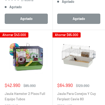
Agotado
Agotado
Agotado
Agotado
Ahorrar
$43.000
Ahorrar
$65.000
Precio
Precio
$42.990
$64.990
Precio
Precio
$85.990
$129.990
de
habitual
de
habitual
venta
venta
Jaula Hamster 2 Pisos Full
Jaula Para Conejos Y Cuy
Equipo Tubos
Ferplast Cavie 80