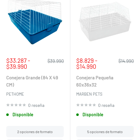
Precio
Precio
$33.287 -
$8.829 -
Precio
Precio
$39.990
$14.990
de
habitual
de
habitual
$39.990
$14.990
venta
venta
Conejera Grande (84 X 49
Conejera Pequeña
CM)
60x36x32
PETHOME
MARBEN PETS
0 reseña
0 reseña
Disponible
Disponible
2 opciones de formato
5 opciones de formato