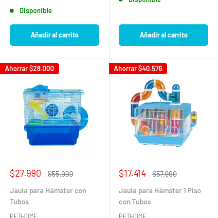
Disponible
Añadir al carrito
Añadir al carrito
Ahorrar
$28.000
Ahorrar
$40.576
Precio
Precio
$27.990
$17.414
Precio
Precio
$55.990
$57.990
de
habitual
de
habitual
venta
venta
Jaula para Hámster con
Jaula para Hámster 1 Piso
Tubos
con Tubos
PETHOME
PETHOME