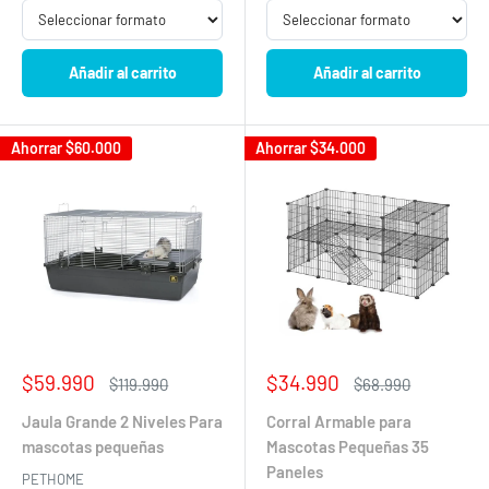
Añadir al carrito
Añadir al carrito
Ahorrar
$60.000
Ahorrar
$34.000
Precio
Precio
$59.990
$34.990
Precio
Precio
$119.990
$68.990
de
habitual
de
habitual
venta
venta
Jaula Grande 2 Niveles Para
Corral Armable para
mascotas pequeñas
Mascotas Pequeñas 35
Paneles
PETHOME