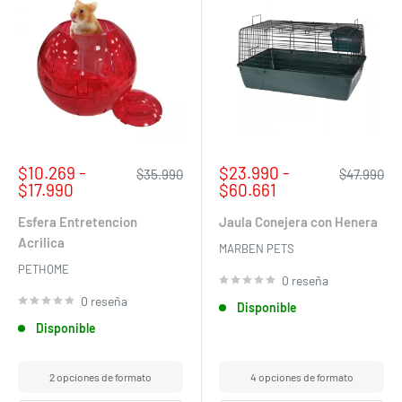
Precio
Precio
$10.269 -
$23.990 -
Precio
Precio
$35.990
$47.990
de
habitual
de
habitual
$17.990
$60.661
venta
venta
Esfera Entretencion
Jaula Conejera con Henera
Acrilica
MARBEN PETS
PETHOME
0 reseña
0 reseña
Disponible
Disponible
2 opciones de formato
4 opciones de formato