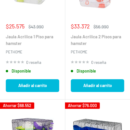
Precio
Precio
$25.575
$33.372
Precio
Precio
$43.990
$56.990
de
habitual
de
habitual
venta
venta
Jaula Acrilica 1 Piso para
Jaula Acrilica 2 Pisos para
hamster
hamster
PETHOME
PETHOME
0 reseña
0 reseña
Disponible
Disponible
Añadir al carrito
Añadir al carrito
Ahorrar
$68.552
Ahorrar
$76.000