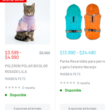
Precio
Precio
$3.599 -
$13.990 - $24.490
Precio
$9.990
de
habitual
de
$4.990
venta
venta
Parka Reversible para perro
POLERON POLAR BICOLOR
y gato Celeste Naranjo
ROSADO LILA
MARBEN PETS
MARBEN PETS
0 reseña
0 reseña
Disponible
Disponible
3 opciones de formato
6 opciones de formato