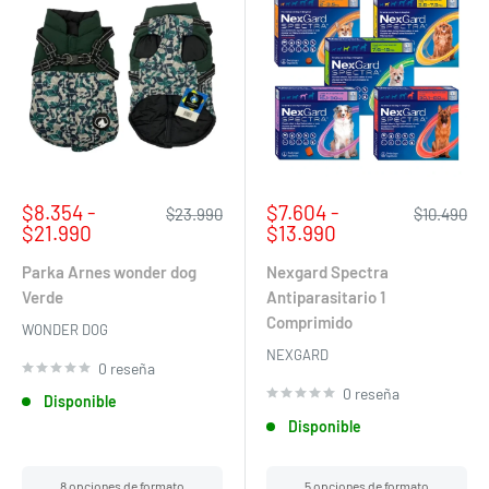
Precio
Precio
$8.354 -
$7.604 -
Precio
Precio
$23.990
$10.490
de
habitual
de
habitual
$21.990
$13.990
venta
venta
Parka Arnes wonder dog
Nexgard Spectra
Verde
Antiparasitario 1
Comprimido
WONDER DOG
NEXGARD
0 reseña
0 reseña
Disponible
Disponible
8 opciones de formato
5 opciones de formato