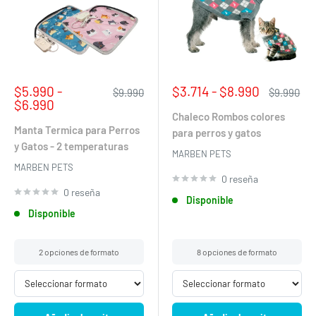
Precio
Precio
$5.990 -
$3.714 - $8.990
Precio
Precio
$9.990
$9.990
de
habitual
de
habitual
$6.990
venta
venta
Chaleco Rombos colores
Manta Termica para Perros
para perros y gatos
y Gatos - 2 temperaturas
MARBEN PETS
MARBEN PETS
0 reseña
0 reseña
Disponible
Disponible
2 opciones de formato
8 opciones de formato