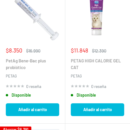
Precio
Precio
$8.350
$11.848
Precio
Precio
$16.990
$12.390
de
habitual
de
habitual
venta
venta
PetAg Bene-Bac plus
PETAG HIGH CALORIE GEL
probiótico
CAT
PETAG
PETAG
0 reseña
0 reseña
Disponible
Disponible
Añadir al carrito
Añadir al carrito
Ahorrar
$6.391