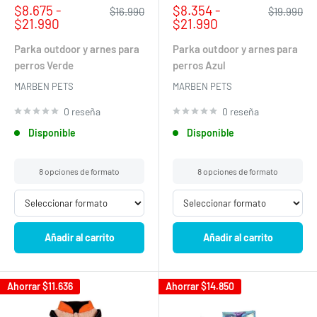
Precio
Precio
$8.675 -
$8.354 -
Precio
Precio
$16.990
$19.990
de
habitual
de
habitual
$21.990
$21.990
venta
venta
Parka outdoor y arnes para
Parka outdoor y arnes para
perros Verde
perros Azul
MARBEN PETS
MARBEN PETS
0 reseña
0 reseña
Disponible
Disponible
8 opciones de formato
8 opciones de formato
Añadir al carrito
Añadir al carrito
Ahorrar
$11.636
Ahorrar
$14.850