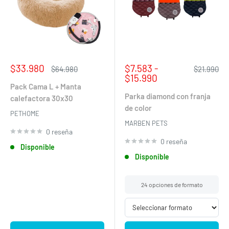
Precio
Precio
$33.980
$7.583 -
Precio
Precio
$64.980
$21.990
de
habitual
de
habitual
$15.990
venta
venta
Pack Cama L + Manta
Parka diamond con franja
calefactora 30x30
de color
PETHOME
MARBEN PETS
0 reseña
0 reseña
Disponible
Disponible
24 opciones de formato