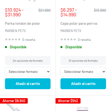
Precio
Precio
$10.924 -
$6.297 -
Precio
Precio
$21.990
$13.990
de
habitual
de
habitual
$31.990
$14.990
venta
venta
Parka london de polar
Capa polar para perros
MARBEN PETS
MARBEN PETS
0 reseña
0 reseña
Disponible
Disponible
24 opciones de formato
31 opciones de formato
Añadir al carrito
Añadir al carrito
Ahorrar
$8.640
Ahorrar
$542