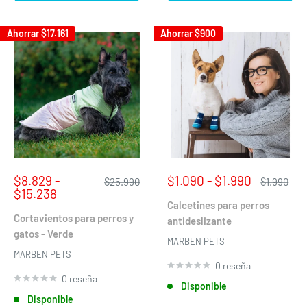
Ahorrar
$17.161
Ahorrar
$900
Precio
Precio
$8.829 -
$1.090 - $1.990
Precio
Precio
$25.990
$1.990
de
habitual
de
habitual
$15.238
venta
venta
Calcetines para perros
Cortavientos para perros y
antideslizante
gatos - Verde
MARBEN PETS
MARBEN PETS
0 reseña
0 reseña
Disponible
Disponible