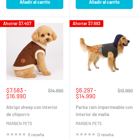
Añadir al carrito
Añadir al carrito
Ahorrar
$7.407
Ahorrar
$7.693
Precio
Precio
$7.583 -
$6.297 -
Precio
Precio
$14.990
$13.990
de
habitual
de
habitual
$16.990
$14.990
venta
venta
Abrigo sheep con interior
Parka rain impermeable con
de chiporro
interior de malla
MARBEN PETS
MARBEN PETS
0 reseña
0 reseña