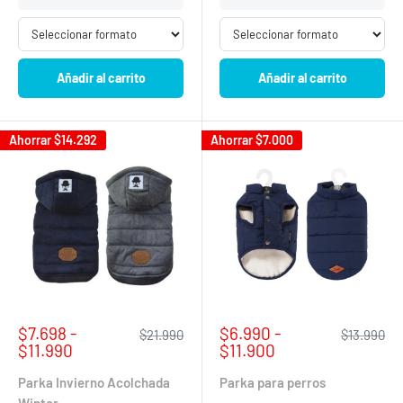
Añadir al carrito
Añadir al carrito
Ahorrar
$14.292
Ahorrar
$7.000
Precio
Precio
$7.698 -
$6.990 -
Precio
Precio
$21.990
$13.990
de
habitual
de
habitual
$11.990
$11.900
venta
venta
Parka Invierno Acolchada
Parka para perros
Winter