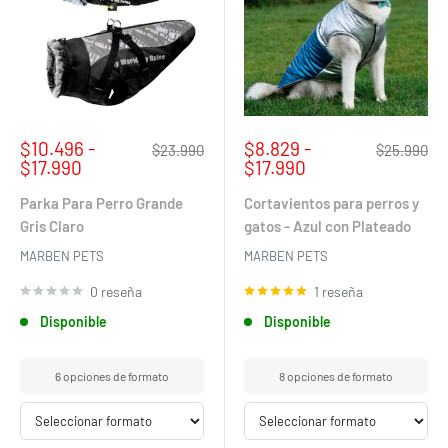
Precio
Precio
$10.496 -
$8.829 -
Precio
Precio
$23.990
$25.990
de
habitual
de
habitual
$17.990
$17.990
venta
venta
Parka Para Perro Grande
Cortavientos para perros y
Gris Claro
gatos - Azul con Plateado
MARBEN PETS
MARBEN PETS
0 reseña
1 reseña
Disponible
Disponible
6 opciones de formato
8 opciones de formato