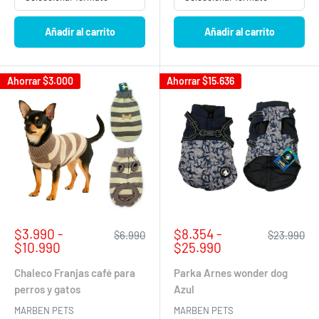
Añadir al carrito
Añadir al carrito
Ahorrar
$3.000
Ahorrar
$15.636
Precio
Precio
$3.990 -
$8.354 -
Precio
Precio
$6.990
$23.990
de
habitual
de
habitual
$10.990
$25.990
venta
venta
Chaleco Franjas café para
Parka Arnes wonder dog
perros y gatos
Azul
MARBEN PETS
MARBEN PETS