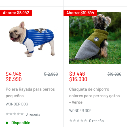
Ahorrar
$8.042
Ahorrar
$10.544
Precio
Precio
$4.948 -
$9.446 -
Precio
Precio
$12.990
$19.990
de
habitual
de
habitual
$6.990
$16.990
venta
venta
Polera Rayada para perros
Chaqueta de chiporro
pequeños
colores para perros y gatos
- Verde
WONDER DOG
WONDER DOG
0 reseña
0 reseña
Disponible