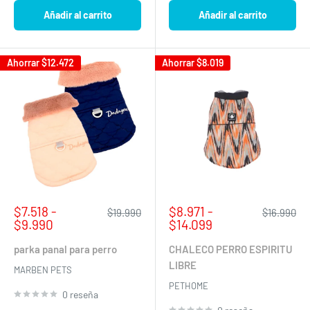
Añadir al carrito
Añadir al carrito
Ahorrar
$12.472
Ahorrar
$8.019
Precio
Precio
$7.518 -
$8.971 -
Precio
Precio
$19.990
$16.990
de
habitual
de
habitual
$9.990
$14.099
venta
venta
parka panal para perro
CHALECO PERRO ESPIRITU
LIBRE
MARBEN PETS
PETHOME
0 reseña