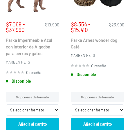
Precio
Precio
$7.069 -
$8.354 -
Precio
Precio
$19.990
$23.990
de
habitual
de
habitual
$37.990
$15.410
venta
venta
Parka Impermeable Azul
Parka Arnes wonder dog
con Interior de Algodón
Café
para perros y gatos
MARBEN PETS
MARBEN PETS
0 reseña
0 reseña
Disponible
Disponible
9 opciones de formato
8 opciones de formato
Añadir al carrito
Añadir al carrito