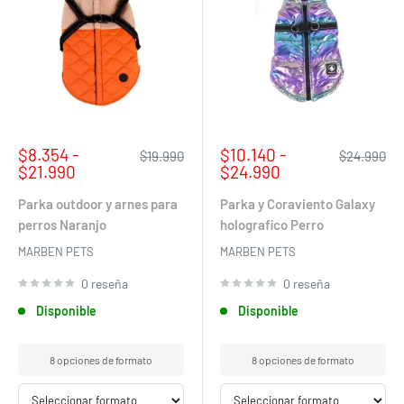
Precio
Precio
$8.354 -
$10.140 -
Precio
Precio
$19.990
$24.990
de
habitual
de
habitual
$21.990
$24.990
venta
venta
Parka outdoor y arnes para
Parka y Coraviento Galaxy
perros Naranjo
holografico Perro
MARBEN PETS
MARBEN PETS
0 reseña
0 reseña
Disponible
Disponible
8 opciones de formato
8 opciones de formato