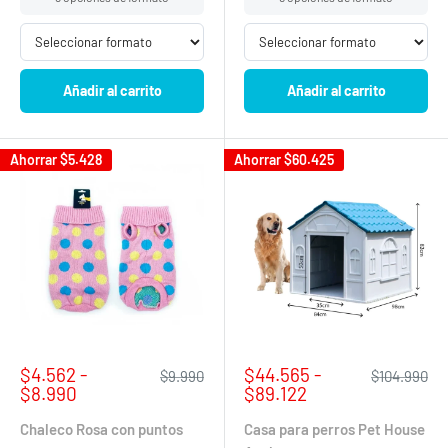
Añadir al carrito
Añadir al carrito
Ahorrar
$5.428
Ahorrar
$60.425
Precio
Precio
$4.562 -
$44.565 -
Precio
Precio
$9.990
$104.990
de
habitual
de
habitual
$8.990
$89.122
venta
venta
Chaleco Rosa con puntos
Casa para perros Pet House