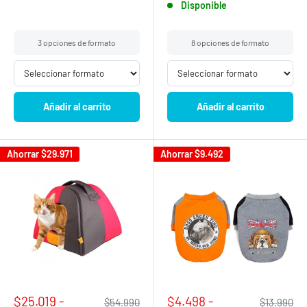
Disponible
3 opciones de formato
8 opciones de formato
Añadir al carrito
Añadir al carrito
Ahorrar
$29.971
Ahorrar
$9.492
Pethome
Precio
Precio
$25.019 -
$4.498 -
Precio
Precio
$54.990
$13.990
CONVERSA CON NOSOTROS