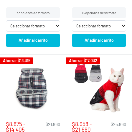
7 opciones de formato
15 opciones de formato
Añadir al carrito
Añadir al carrito
Ahorrar
$13.315
Ahorrar
$17.032
Precio
Precio
$8.675 -
$8.958 -
Precio
Precio
$21.990
$25.990
de
habitual
de
habitual
$14.405
$21.990