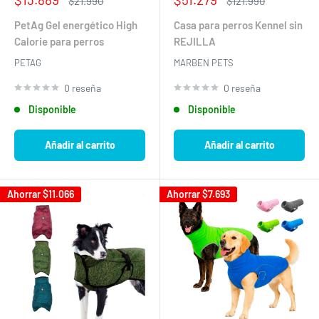
$21.990
$121.990
de
habitual
de
habitual
venta
venta
PetAg Gel energético High
Casa para perros Kennel sin
Calorie para perros
REJILLA
PETAG
MARBEN PETS
0 reseña
0 reseña
Disponible
Disponible
Añadir al carrito
Añadir al carrito
Ahorrar
$11.066
Ahorrar
$7.693