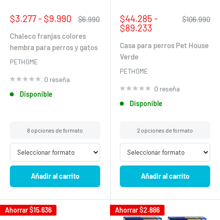
Precio
Precio
$3.277 - $9.990
$44.285 -
Precio
Precio
$6.990
$106.990
de
habitual
de
habitual
$89.233
venta
venta
Chaleco franjas colores
Casa para perros Pet House
hembra para perros y gatos
Verde
PETHOME
PETHOME
0 reseña
0 reseña
Disponible
Disponible
8 opciones de formato
2 opciones de formato
Añadir al carrito
Añadir al carrito
Ahorrar
$15.636
Ahorrar
$2.886