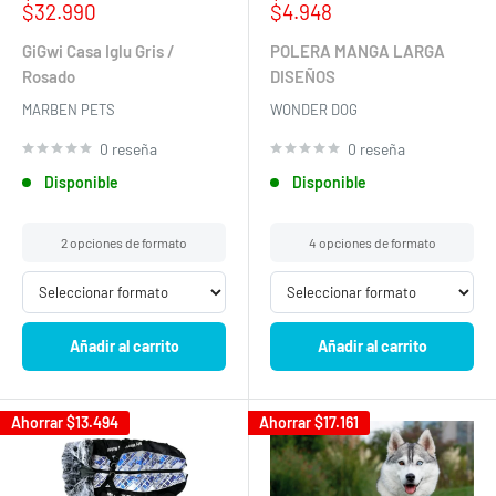
de
habitual
de
habitual
$32.990
$4.948
venta
venta
Hola! 👋🏻 Bienvenido a Pethome, cuentame, en que te
GiGwi Casa Iglu Gris /
POLERA MANGA LARGA
ayudo?
We will be back in a few minutes
Rosado
DISEÑOS
MARBEN PETS
WONDER DOG
Select an Agent
Carolina
C
Chat Now
0 reseña
0 reseña
Atencion al cliente
Disponible
Disponible
2 opciones de formato
4 opciones de formato
Añadir al carrito
Añadir al carrito
Ahorrar
$13.494
Ahorrar
$17.161