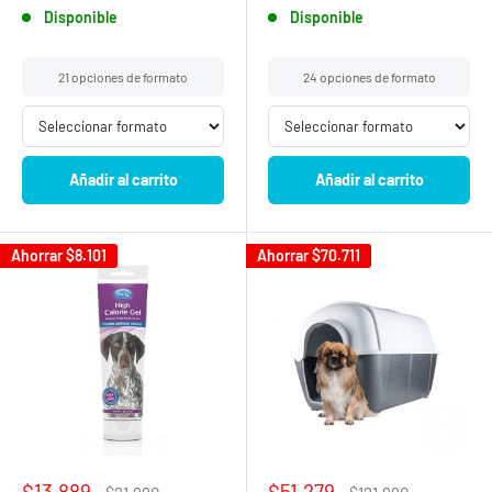
Disponible
Disponible
21 opciones de formato
24 opciones de formato
Añadir al carrito
Añadir al carrito
Ahorrar
$8.101
Ahorrar
$70.711
Precio
Precio
$13.889
$51.279
Precio
Precio