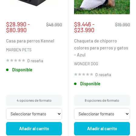
Precio
Precio
$28.990 -
$9.446 -
Precio
Precio
$48.990
$19.990
de
habitual
de
habitual
$80.990
$23.990
venta
venta
Casa para perros Kennel
Chaqueta de chiporro
colores para perros y gatos
MARBEN PETS
- Azul
0 reseña
WONDER DOG
Disponible
0 reseña
Disponible
4 opciones de formato
8 opciones de formato
Añadir al carrito
Añadir al carrito