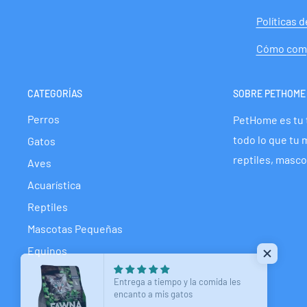
Políticas 
Cómo com
CATEGORÍAS
SOBRE PETHOME
Perros
PetHome es tu 
todo lo que tu 
Gatos
reptiles, masco
Aves
Acuarística
Reptiles
Mascotas Pequeñas
Equinos
Entrega a tiempo y la comida les
encanto a mis gatos