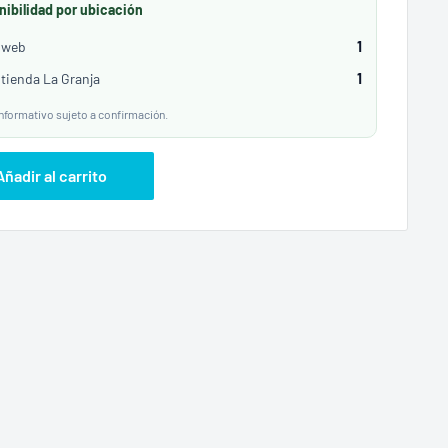
nibilidad por ubicación
Pethome
 web
1
CONVERSA CON NOSOTROS
 tienda La Granja
1
Hola! 👋🏻 Bienvenido a Pethome,
cuentame, en que te ayudo?
nformativo sujeto a confirmación.
We will be back in a few minutes
Select an Agent
Añadir al carrito
Carolina
C
Chat Now
Atencion al cliente