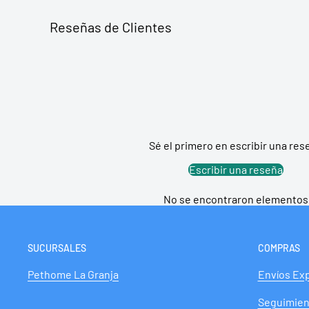
abundante espuma y dejar actuar por 3 a 5 minutos.
Reseñas de Clientes
Enjuagar con abundante agua tibia.
Compra Farmacia de Dragpharma en P
Producto orientado al cuidado de la salud de perros.
mínima y consulta a tu médico veterinario si tu masco
Sé el primero en escribir una res
Escribir una reseña
También asociado a:
Piel y pelaje.
Despacho y retiro:
compra online en PetHome.cl con d
No se encontraron elementos
según disponibilidad.
SUCURSALES
COMPRAS
Pethome La Granja
Envíos Ex
Seguimien