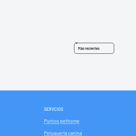
Sort reviews by
SERVCIOS
Puntos pethome
Peluqueria canina