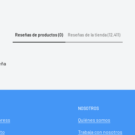
Reseñas de productos (0)
Reseñas de la tienda (12,411)
etHome
 Revisa dosis, peso recomendado, edad
ta tiene condiciones especiales.
eña
espacho a domicilio y opciones de retiro
NOSOTROS
press
Quiénes somos
to
Trabaja con nosotros