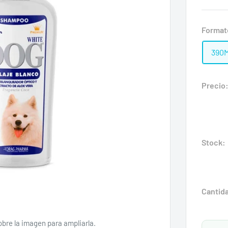
Format
390M
Precio
Stock:
Cantid
obre la imagen para ampliarla.