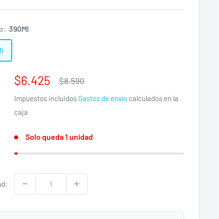
o:
390Ml
l
Precio
$6.425
Precio
$8.590
:
habitual
de
Impuestos incluidos
Gastos de envío
calculados en la
venta
caja
Solo queda 1 unidad
ad: