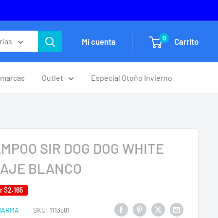
0
Mi cuenta
Carrito
rias
marcas
Outlet
Especial Otoño Invierno
MPOO SIR DOG DOG WHITE
AJE BLANCO
ar
$2.165
HARMA
SKU:
1113581